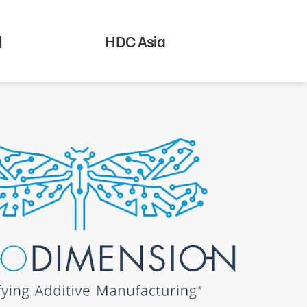
의
HDC Asia
KOREAN