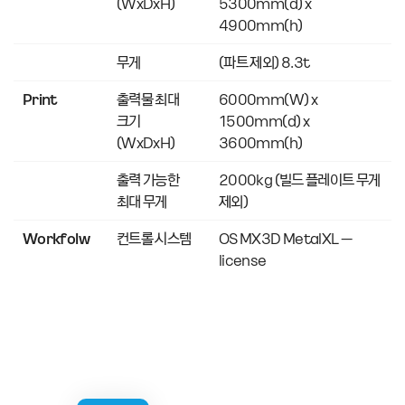
(WxDxH)
5300mm(d) x
4900mm(h)
무게
(파트 제외) 8.3t
Print
출력물 최대
6000mm(W) x
크기
1500mm(d) x
(WxDxH)
3600mm(h)
출력 가능한
2000kg (빌드 플레이트 무게
최대 무게
제외)
Workfolw
컨트롤 시스템
OS MX3D MetalXL –
license