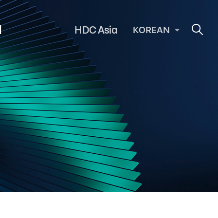
의
HDC Asia
KOREAN