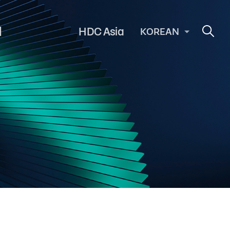
의
HDC Asia
KOREAN