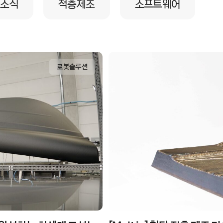
 소식
적층제조
소프트웨어
로봇솔루션