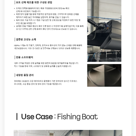
｜ Use Case
: Fishing Boat