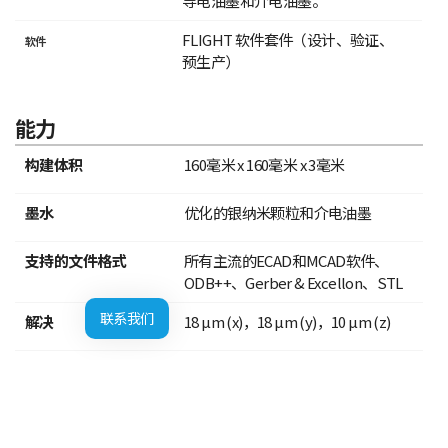
导电油墨和介电油墨。
FLIGHT 软件套件（设计、验证、
软件
预生产）
能力
构建体积
160毫米 x 160毫米 x 3毫米
墨水
优化的银纳米颗粒和介电油墨
支持的文件格式
所有主流的ECAD和MCAD软件、
ODB++、Gerber & Excellon、STL
联系我们
解决
18 µm (x)，18 µm (y)，10 µm (z)
最小行距
75 μm 线宽/150 μm 间距
最小 BGA 间距
400微米