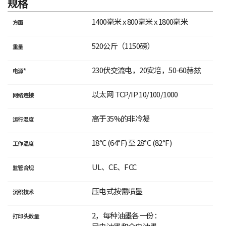
规格
1400毫米 x 800毫米 x 1800毫米
方面
520公斤（1150磅）
重量
230伏交流电，20安培，50-60赫兹
电源*
以太网 TCP/IP 10/100/1000
网络连接
高于35%的非冷凝
运行湿度
18°C (64°F) 至 28°C (82°F)
工作温度
UL、CE、FCC
监管合规
压电式按需喷墨
沉积技术
2，每种油墨各一份：
打印头数量